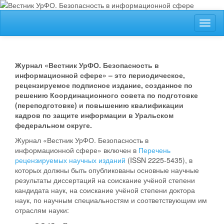
##plugins.themes.bootstrap3.accessible_menu.label##
Toggl
##plugins.themes.bootstrap3.accessible_menu.main_navigation
naviga
##plugins.themes.bootstrap3.accessible_menu.main_content##
##plugins.themes.bootstrap3.accessible_menu.sidebar##
Журнал «Вестник УрФО. Безопасность в
информационной сфере» – это периодическое,
рецензируемое подписное издание, созданное по
решению Координационного совета по подготовке
(переподготовке) и повышению квалификации
кадров по защите информации в Уральском
федеральном округе.
Журнал «Вестник УрФО. Безопасность в
информационной сфере» включен в
Перечень
рецензируемых научных изданий
(ISSN 2225-5435), в
которых должны быть опубликованы основные научные
результаты диссертаций на соискание учёной степени
кандидата наук, на соискание учёной степени доктора
наук, по научным специальностям и соответствующим им
отраслям науки: