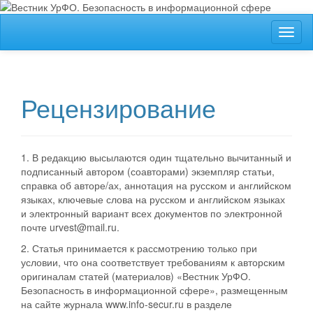
##plugins.themes.bootstrap3.accessible_menu.label##
Toggl
##plugins.themes.bootstrap3.accessible_menu.main_navigation
naviga
##plugins.themes.bootstrap3.accessible_menu.main_content##
##plugins.themes.bootstrap3.accessible_menu.sidebar##
Рецензирование
1. В редакцию высылаются один тщательно вычитанный и
подписанный автором (соавторами) экземпляр статьи,
справка об авторе/ах, аннотация на русском и английском
языках, ключевые слова на русском и английском языках
и электронный вариант всех документов по электронной
почте urvest@mail.ru.
2. Статья принимается к рассмотрению только при
условии, что она соответствует требованиям к авторским
оригиналам статей (материалов) «Вестник УрФО.
Безопасность в информационной сфере», размещенным
на сайте журнала www.info-secur.ru в разделе