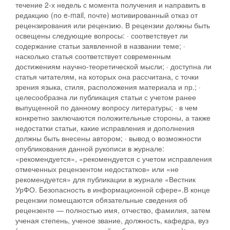
течение 2-х недель с момента получения и направить в
редакцию (по e-mail, почте) мотивированный отказ от
рецензирования или рецензию. В рецензии должны быть
освещены следующие вопросы: · соответствует ли
содержание статьи заявленной в названии теме; ·
насколько статья соответствует современным
достижениям научно-теоретической мысли; · доступна ли
статья читателям, на которых она рассчитана, с точки
зрения языка, стиля, расположения материала и пр.; ·
целесообразна ли публикация статьи с учетом ранее
выпущенной по данному вопросу литературы; · в чем
конкретно заключаются положительные стороны, а также
недостатки статьи, какие исправления и дополнения
должны быть внесены автором; · вывод о возможности
опубликования данной рукописи в журнале:
«рекомендуется», «рекомендуется с учетом исправления
отмеченных рецензентом недостатков» или «не
рекомендуется» для публикации в журнале «Вестник
УрФО. Безопасность в информационной сфере».В конце
рецензии помещаются обязательные сведения об
рецензенте — полностью имя, отчество, фамилия, затем
ученая степень, ученое звание, должность, кафедра, вуз