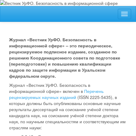
##plugins.themes.bootstrap3.accessible_menu.label##
Toggl
##plugins.themes.bootstrap3.accessible_menu.main_navigation
naviga
##plugins.themes.bootstrap3.accessible_menu.main_content##
##plugins.themes.bootstrap3.accessible_menu.sidebar##
Журнал «Вестник УрФО. Безопасность в
информационной сфере» – это периодическое,
рецензируемое подписное издание, созданное по
решению Координационного совета по подготовке
(переподготовке) и повышению квалификации
кадров по защите информации в Уральском
федеральном округе.
Журнал «Вестник УрФО. Безопасность в
информационной сфере» включен в
Перечень
рецензируемых научных изданий
(ISSN 2225-5435), в
которых должны быть опубликованы основные научные
результаты диссертаций на соискание учёной степени
кандидата наук, на соискание учёной степени доктора
наук, по научным специальностям и соответствующим им
отраслям науки: