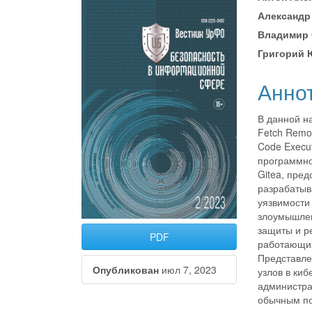
##plugins.themes.bootstr
##plu
Александр
Владимир 
Григорий
Анно
В данной на
Fetch Remo
Code Execu
программн
Gitea, пре
разрабатыв
уязвимости
злоумышлен
защиты и р
PDF
работающих
Представле
Опубликован
июл 7, 2023
узлов в ки
администра
обычным по