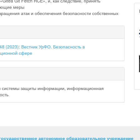
«Gitea Git Fetch RCE», и, как следствие, принять
вующие меры
вращения атак и обеспечения безопасности собственных
gins.themes.bootstrap3.article.de
48 (2023): Вестник УрФО. Безопасность в
ционной сфере
и системы защиты информации, информационная
ость
государственное автономное образовательное учреждение