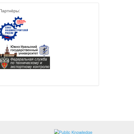
Партнёры:
tails##