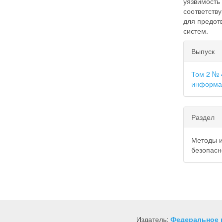
уязвимость 
соответст
для предот
систем.
##plu
Выпуск
Том 2 № 
информа
Раздел
Методы 
безопасн
Издатель:
Федеральное 