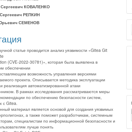
ap3.article.sidebar##
gins.themes.bootstrap3.article.m
 Сергеевич КОВАЛЕНКО
Сергеевич РЕПКИН
 Юрьевич СЕМЕНОВ
тация
учной статье проводится анализ уязвимости «Gitea Git
te
tion (CVE-2022-30781)», которая была выявлена в
ом обеспечении
доставляющем возможность управления версиями
аемого проекта. Описывается методика эксплуатации
 и реализация автоматизированной атаки
ником. В рамках исследования рассматриваются меры
екомендации по обеспечению безопасности систем,
 с Gitea.
нный материал является основой для создания уязвимых
берполигонах, а также поможет разработчикам, системным
торам, специалистам по информационной безопасности и
льзователям лучше понять