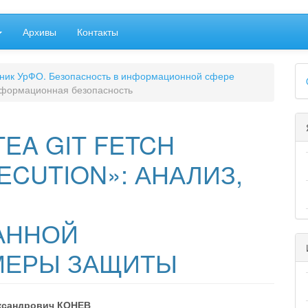
Архивы
Контакты
##
стник УрФО. Безопасность в информационной сфере
формационная безопасность
EA GIT FETCH
CUTION»: АНАЛИЗ,
АННОЙ
МЕРЫ ЗАЩИТЫ
ксандрович КОНЕВ