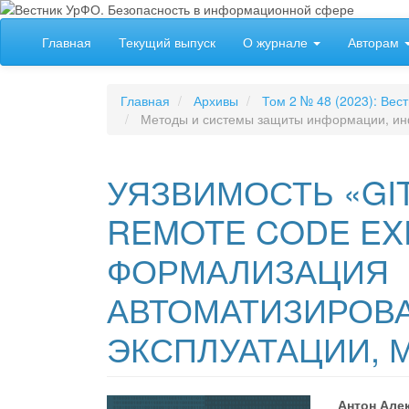
##plugins.themes.bootstrap3.accessible_menu.label##
Главная
Текущий выпуск
О журнале
Авторам
##plugins.themes.bootstrap3.accessible_menu.main_navigation
##plugins.themes.bootstrap3.accessible_menu.main_content##
##plugins.themes.bootstrap3.accessible_menu.sidebar##
Главная
Архивы
Том 2 № 48 (2023): Ве
Методы и системы защиты информации, ин
УЯЗВИМОСТЬ «GIT
REMOTE CODE EXE
ФОРМАЛИЗАЦИЯ
АВТОМАТИЗИРОВ
ЭКСПЛУАТАЦИИ, 
Антон Але