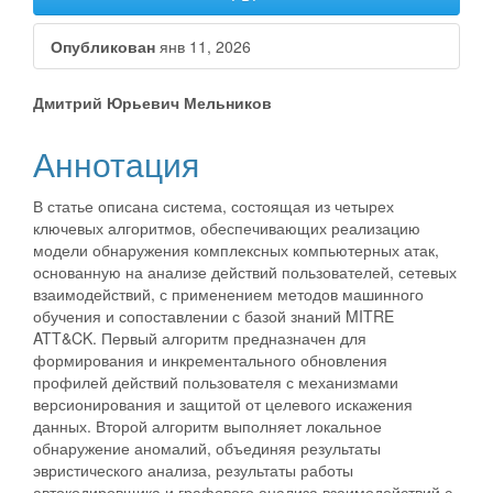
Опубликован
янв 11, 2026
##plugins.themes.bootstrap3.a
Дмитрий Юрьевич Мельников
Аннотация
В статье описана система, состоящая из четырех
ключевых алгоритмов, обеспечивающих реализацию
модели обнаружения комплексных компьютерных атак,
основанную на анализе действий пользователей, сетевых
взаимодействий, с применением методов машинного
обучения и сопоставлении с базой знаний MITRE
ATT&CK. Первый алгоритм предназначен для
формирования и инкрементального обновления
профилей действий пользователя с механизмами
версионирования и защитой от целевого искажения
данных. Второй алгоритм выполняет локальное
обнаружение аномалий, объединяя результаты
эвристического анализа, результаты работы
автокодировщика и графового анализа взаимодействий с