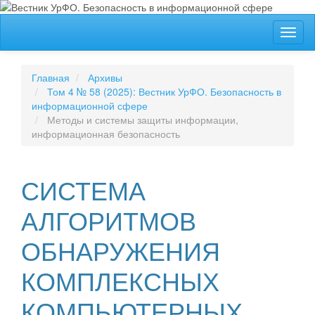
##plugins.themes.bootstrap3.accessible_menu.label##
Toggl
##plugins.themes.bootstrap3.accessible_menu.main_navigation
naviga
##plugins.themes.bootstrap3.accessible_menu.main_content##
##plugins.themes.bootstrap3.accessible_menu.sidebar##
Главная
Архивы
Том 4 № 58 (2025): Вестник УрФО. Безопасность в
информационной сфере
Методы и системы защиты информации,
информационная безопасность
СИСТЕМА
АЛГОРИТМОВ
ОБНАРУЖЕНИЯ
КОМПЛЕКСНЫХ
КОМПЬЮТЕРНЫХ