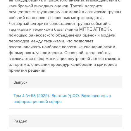
калибровкой выходных оценок. Третий алгоритм
осуществляет группировку аномалий в логические группы
событий на основе взвешенных метрик сходства.
Четвёртый алгоритм сопоставляет группы событий с
тактиками и техниками базы знаний MITRE ATT&CK с
помощью байесовского объединения оценок и модели
переходов между техниками, что позволяет
восстанавливать наиболее вероятные сценарии атак и
формировать уведомления. Основной вклад работы
заключается в формализации внутренней логики каждого
алгоритма, описании процедур калибровки и критериев
принятия решений.
##plugins.themes.bootstrap3.ar
Выпуск
Том 4 № 58 (2025): Вестник УрФО. Безопасность в
информационной сфере
Раздел