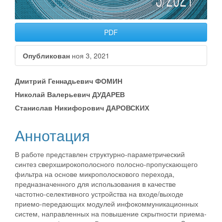
PDF
Опубликован
ноя 3, 2021
##plugins.themes.bootstrap3.a
Дмитрий Геннадьевич ФОМИН
Николай Валерьевич ДУДАРЕВ
Станислав Никифорович ДАРОВСКИХ
Аннотация
В работе представлен структурно-параметрический
синтез сверхширокополосного полосно-пропускающего
фильтра на основе микрополоскового перехода,
предназначенного для использования в качестве
частотно-селективного устройства на входе/выходе
приемо-передающих модулей инфокоммуникационных
систем, направленных на повышение скрытности приема-