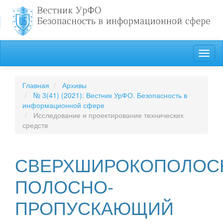
##plugins.themes.bootstrap3.accessible_menu.label##
Toggl
##plugins.themes.bootstrap3.accessible_menu.main_navigation
naviga
##plugins.themes.bootstrap3.accessible_menu.main_content##
##plugins.themes.bootstrap3.accessible_menu.sidebar##
Главная
Архивы
№ 3(41) (2021): Вестник УрФО. Безопасность в
информационной сфере
Исследование и проектирование технических
средств
СВЕРХШИРОКОПОЛОС
ПОЛОСНО-
ПРОПУСКАЮЩИЙ