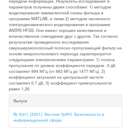
передачи информации. Результаты исследования S-
параметров получены двумя способами: 1) методом
моделирования эквивалентной схемы фильтра в
программе MATLAB, а также 2) методом численного
электродинамического моделирования в программе
ANSYS HFSS. Они имеют хорошее качественное и
количественное совпадение друг с другом. Так согласно
результатам проведенного исследования
сверхширокополосный полосно-пропускающий фильтр на
основе микрополоскового перехода характеризуется
следующими электрическими параметрами: 1) полоса
пропускания по уровню коэффициента передачи -3 дБ
составляет 994 МГц (от 483 МГц до 1477 МГц), 2)
коэффициент затухания на центральной частоте
составляет 0,7 дБ, 3) коэффициент прямоугольности
равен 1,26
##plugins.themes.bootstrap3.ar
Выпуск
№ 3(41) (2021): Вестник УрФО. Безопасность в
информационной сфере