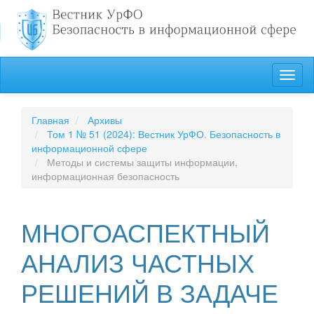
##plugins.themes.bootstrap3.accessible_menu.label##
Toggl
##plugins.themes.bootstrap3.accessible_menu.main_navigation
naviga
##plugins.themes.bootstrap3.accessible_menu.main_content##
##plugins.themes.bootstrap3.accessible_menu.sidebar##
Главная
Архивы
Том 1 № 51 (2024): Вестник УрФО. Безопасность в
информационной сфере
Методы и системы защиты информации,
информационная безопасность
МНОГОАСПЕКТНЫЙ
АНАЛИЗ ЧАСТНЫХ
РЕШЕНИЙ В ЗАДАЧЕ