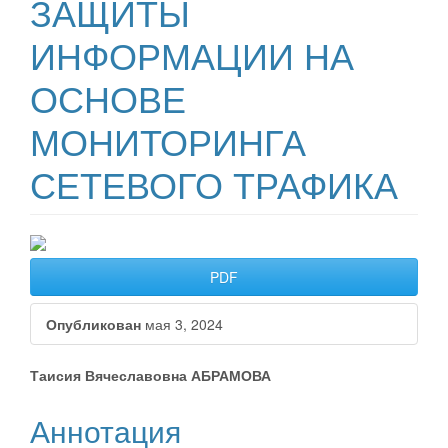
ЗАЩИТЫ
ИНФОРМАЦИИ НА
ОСНОВЕ
МОНИТОРИНГА
СЕТЕВОГО ТРАФИКА
##plugins.themes.bootstrap3.ar
PDF
Опубликован
мая 3, 2024
##plugins.themes.bootstrap3.a
Таисия Вячеславовна АБРАМОВА
Аннотация